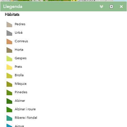
Llegenda
Hàbitats
Pedres
Urbà
Conreus
Horta
Gespes
Prats
Brolla
Màquia
Pinedes
Alzinar
Alzinar i roure
6km
Ribera i fondal
2.129 41.433 Degrees
ICGC Catalunya, INE, Instituto Geográfico Nacional, Esri, HERE, Garmin, USGS, NGA
Aigua