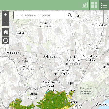
Header
Controller
+
Search
–